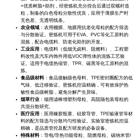
+优质树脂+助剂，经密炼机充分捏合后通过双螺杆造
粒，制备的白色母粒分散性优良，应用于薄膜生产时
无色差、无透明线条
。
农业领域
：农用棚膜、地膜用抗老化母粒的配方筛选
与分散验证。密炼机可用于EVA、PVC等化工原料的
混炼，配合电缆料、防老化助剂的开发
。
工业应用
：电缆料（低烟无卤料、阻燃料）、工程塑
料改性及汽车内饰件用低VOC弹性体的混炼工艺验
证。适用于电缆热缩管、TPR、碳黑等化工原料的混
炼
。
食品级材料
：食品接触级色母料、TPE密封圈配方的低
气味、低迁移验证。密炼机控温精确，可有效保护热
敏性食品级树脂，避免分解产生异味。
烟草行业
：烟用滤棒增塑剂母粒、高阻隔包装母粒的
共混分散研究。
医疗应用
：医用橡胶瓶塞、硅胶导管、TPE输液管等材
料的配方筛选与分散均匀性验证。实验室密炼机控温
精确，是品质管控及配方研发的必备设备。
特殊材料
：导电/导热功能母粒、阻燃母粒、碳纳米管/