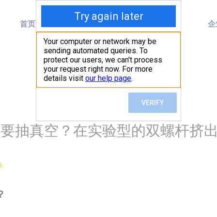
首页
产品
关于我们
企
么要抽真空？在实验型的双螺杆挤
k
？