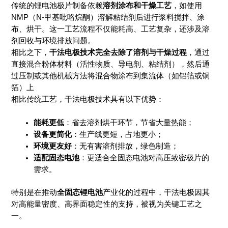
传统的锂电池极片制备依赖
溶剂涂布和干燥工艺
，如使用
NMP（N-甲基吡咯烷酮）溶解粘结剂后进行浆料搅拌、涂
布、烘干。这一工艺流程不仅能耗高、工艺复杂，还涉及溶
剂回收与环境排放问题。
相比之下，
干法电极技术完全去除了溶剂与干燥过程
，通过
直接混合粉体材料（活性物质、导电剂、粘结剂），然后通
过压制或其他机械方法将混合物涂布到集流体（如铝箔或铜
箔）上
相比传统工艺，干法电极技术具有以下优势：
能耗更低
：省去溶剂烘干环节，节省大量热能；
设备更简化
：生产线更短，占地更小；
环境更友好
：无有害溶剂排放，绿色制造；
适配固态电池
：更适合全固态电池对高压致密极片的
需求。
特别是在推动
全固态锂电池
产业化的过程中，干法电极因其
对高能量密度、高界面稳定性的支持，被视为关键工艺之
一。