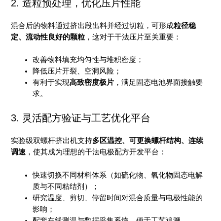
2. 造粒预处理，优化压片性能
混合后的物料通过挤出段出料并经过切粒，可形成
粒径稳
定、流动性良好的颗粒
，这对于干法压片至关重要：
改善物料填充均匀性与堆积密度；
降低压片开裂、空洞风险；
有利于实现
高致密度极片
，满足固态电池界面接触要
求。
3. 灵活配方验证与工艺优化平台
实验级双螺杆挤出机支持
多区温控、可更换螺杆结构、连续
调速
，使其成为理想的干法电极配方开发平台：
快速切换不同材料体系（如硫化物、氧化物固态电解
质与不同粘结剂）；
研究温度、剪切、停留时间对混合质量与电极性能的
影响；
配套在线测温与数据采集系统，便于工艺追溯。