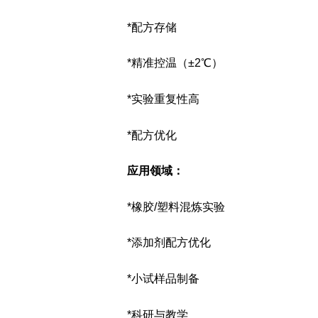
*配方存储
*精准控温（±2℃）
*实验重复性高
*配方优化
应用领域：
*橡胶/塑料混炼实验
*添加剂配方优化
*小试样品制备
*科研与教学