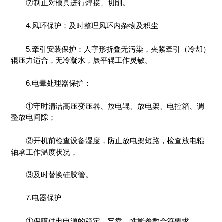
⑦制止对模具进行焊接、切削。
4.风环保护：及时整理风环内杂物及积尘
5.牵引安装保护：人字形折叠无污染，夹紧牵引（冷却）
辊压力适合，无冷凝水，展平辊工作灵敏。
6.电晕处理器保护：
①守时清洁高压变压器、放电辊、放电架、电控箱、调
整放电间隙；
②开机前检查设备湿度，防止放电架短路，检查放电辊
轴承工作温度状况，
③及时替换硅胶管。
7.电器保护
①保障供电电源的稳定、牢靠，性能参数合符要求，