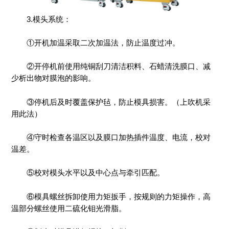
3.模头系统：
①开机加温采取二次加温法，防止温度过冲。
②开停机前使用纯铜刮刀清洁积料、石蜡清洗膜口、减
少析出物对膜泡的影响。
③停机后及时覆盖保护毡，防止模具损害。（上吹机采
用此法）
④守时检查各温区以及膜口加热插件温度、电流，校对
温差。
⑤校对模头水平以及中心点与牵引匹配。
⑥模具螺丝拆卸使用力矩扳手，按规则的力矩操作，高
温部分螺丝使用二硫化钼光滑脂。