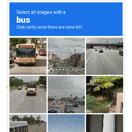
高分子材料的三种形态——玻
璃态
聚合物小知识
/ 作者：
hartek
玻璃态是
高分子材料
的一种独特物理状态，其表现为硬而脆
的特性，类似于玻璃。这种状态在材料科学中具有重要意
义，因为它影响着材料的机械强度、热稳定性、透明度等多
个方面。理解玻璃态不仅是掌握高分子物理行为的关键，也
是优化和设计新材料的基础。