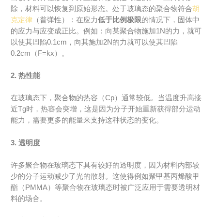
除，材料可以恢复到原始形态。处于玻璃态的聚合物符合
胡
克定律
（普弹性）：在应力
低于比例极限
的情况下，固体中
的应力与应变成正比。例如：向某聚合物施加1N的力，就可
以使其凹陷0.1cm，向其施加2N的力就可以使其凹陷
0.2cm（F=kx）。
2. 热性能
在玻璃态下，聚合物的热容（Cp）通常较低。当温度升高接
近Tg时，热容会突增，这是因为分子开始重新获得部分运动
能力，需要更多的能量来支持这种状态的变化。
3. 透明度
许多聚合物在玻璃态下具有较好的透明度，因为材料内部较
少的分子运动减少了光的散射。这使得例如聚甲基丙烯酸甲
酯（PMMA）等聚合物在玻璃态时被广泛应用于需要透明材
料的场合。