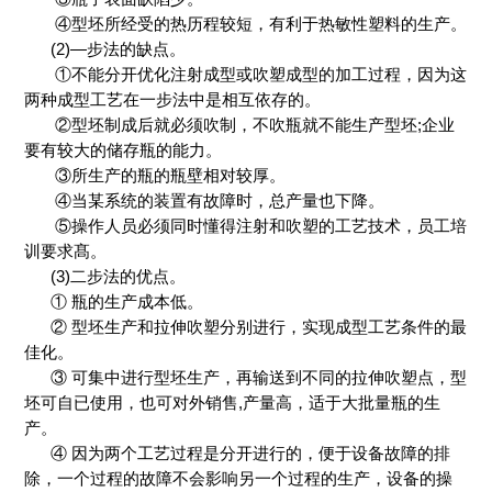
④型坯所经受的热历程较短，有利于热敏性塑料的生产。
(2)—步法的缺点。
①不能分开优化注射成型或吹塑成型的加工过程，因为这
两种成型工艺在一步法中是相互依存的。
②型坯制成后就必须吹制，不吹瓶就不能生产型坯;企业
要有较大的储存瓶的能力。
③所生产的瓶的瓶壁相对较厚。
④当某系统的装置有故障时，总产量也下降。
⑤操作人员必须同时懂得注射和吹塑的工艺技术，员工培
训要求髙。
(3)二步法的优点。
① 瓶的生产成本低。
② 型坯生产和拉伸吹塑分别进行，实现成型工艺条件的最
佳化。
③ 可集中进行型坯生产，再输送到不同的拉伸吹塑点，型
坯可自已使用，也可对外销售,产量高，适于大批量瓶的生
产。
④ 因为两个工艺过程是分开进行的，便于设备故障的排
除，一个过程的故障不会影响另一个过程的生产，设备的操