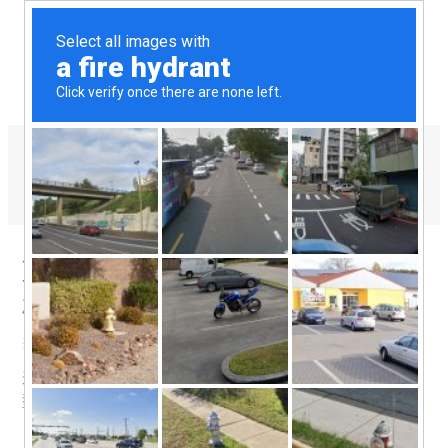
塑料片材挤出机
如何选择合适的小型片材挤出
机？
挤出机小知识
/ 作者：
hartek
选择合适的小型片材挤出机需要考虑以下几个因素： 片材类
型：确定要生产的片材种类，如聚乙烯（PE）、聚丙烯（PP
…