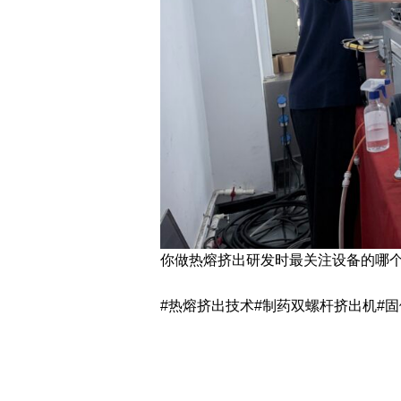
你做热熔挤出研发时最关注设备的哪
#热熔挤出技术#制药双螺杆挤出机#