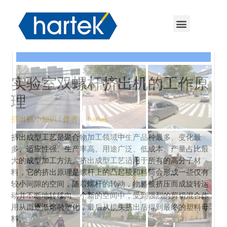
实验室双螺杆挤出机的工作原
理
挤出机小知识
/ 作者：
hartek
挤出成型工艺是聚合物加工领域中生产品种最多、变化最
多、适应性强、生产率高、用途广泛、低成本、产量占比最
大的成型加工方法。挤出成型工艺适用于所有的高分子材
料，它的挤出原理是螺杆上的凸起棱和料筒会形成一些仅有
较小间隙的空间，随着螺杆的转动，物料被挤压而成旋转运
动并不断地转移向一个新的空间中，受到强烈的剪切混合作
用从而逐渐熔融塑化，最后从模头挤出后得到最终的塑料母
料。